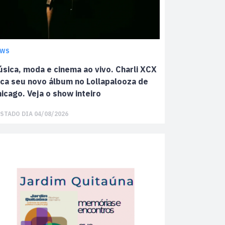
EWS
sica, moda e cinema ao vivo. Charli XCX
ca seu novo álbum no Lollapalooza de
icago. Veja o show inteiro
STADO DIA 04/08/2026