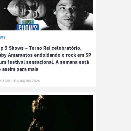
EWS
p 5 Shows – Terno Rei celebratório,
aby Amarantos endoidando o rock em SP
um festival sensacional. A semana está
 assim para mais
STADO DIA 04/08/2026