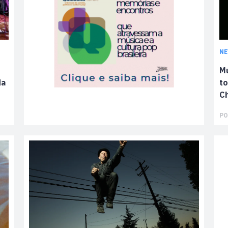
N
Mú
da
to
Ch
PO