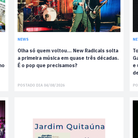
NEWS
N
Olha só quem voltou… New Radicals solta
To
a primeira música em quase três décadas.
G
mo
É o pop que precisamos?
e 
de
POSTADO DIA 04/08/2026
PO