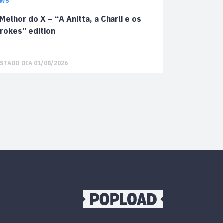
EWS
Melhor do X – “A Anitta, a Charli e os
rokes” edition
STADO DIA 01/08/2026