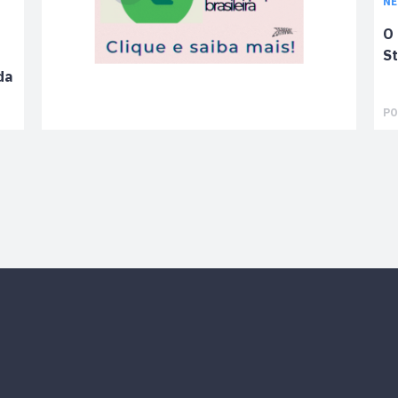
N
O 
St
da
PO